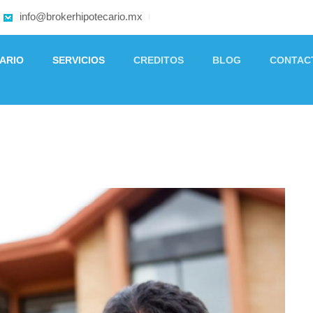
info@brokerhipotecario.mx
ARIO
SERVICIOS
CREDITOS
BLOG
CONTAC